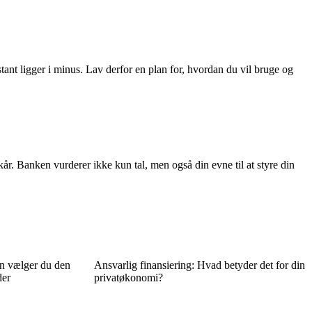
nstant ligger i minus. Lav derfor en plan for, hvordan du vil bruge og
kår. Banken vurderer ikke kun tal, men også din evne til at styre din
n vælger du den
Ansvarlig finansiering: Hvad betyder det for din
der
privatøkonomi?