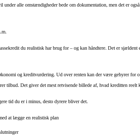
il under alle omstændigheder bede om dokumentation, men det er også i 
m.m.
sekredit du realistisk har brug for – og kan håndtere. Det er sjældent e
økonomi og kreditvurdering. Ud over renten kan der være gebyrer for opr
rer tilbud. Det giver det mest retvisende billede af, hvad kreditten ree
ere tid du er i minus, desto dyrere bliver det.
d at lægge en realistisk plan
slutninger