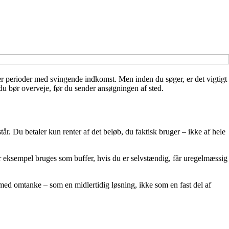
ller perioder med svingende indkomst. Men inden du søger, er det vigtigt
 du bør overveje, før du sender ansøgningen af sted.
år. Du betaler kun renter af det beløb, du faktisk bruger – ikke af hele
r eksempel bruges som buffer, hvis du er selvstændig, får uregelmæssig
s med omtanke – som en midlertidig løsning, ikke som en fast del af