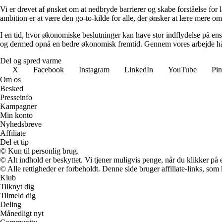
Vi er drevet af ønsket om at nedbryde barrierer og skabe forståelse fo
ambition er at være den go-to-kilde for alle, der ønsker at lære mere 
I en tid, hvor økonomiske beslutninger kan have stor indflydelse på ens 
og dermed opnå en bedre økonomisk fremtid. Gennem vores arbejde håbe
Del og spred varme
X
Facebook
Instagram
LinkedIn
YouTube
Pin
Om os
Besked
Presseinfo
Kampagner
Min konto
Nyhedsbreve
Affiliate
Del et tip
© Kun til personlig brug.
© Alt indhold er beskyttet. Vi tjener muligvis penge, når du klikker på e
© Alle rettigheder er forbeholdt. Denne side bruger affiliate-links, som
Klub
Tilknyt dig
Tilmeld dig
Deling
Månedligt nyt