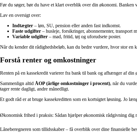
Før du søger, bør du have et klart overblik over din økonomi. Banken v
Lav en oversigt over:
Indtægter
– løn, SU, pension eller anden fast indkomst.
Faste udgifter
– husleje, forsikringer, abonnementer, transport 
Variable udgifter
– mad, fritid, tøj og uforudsete poster.
Når du kender dit rådighedsbeløb, kan du bedre vurdere, hvor stor en kas
Forstå renter og omkostninger
Renten på en kassekredit varierer fra bank til bank og afhænger af din 
Sammenlign altid
ÅOP (årlige omkostninger i procent)
, når du vurde
tager rente dagligt, andre månedligt.
Et godt råd er at bruge kassekreditten som en kortsigtet løsning. Jo læng
Økonomisk frihed i praksis: Sådan hjælper økonomisk rådgivning dig me
Låneberegneren som tillidsskaber – få overblik over dine finansielle be