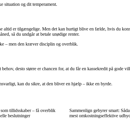
ke situation og dit temperament.
gene altid er tilgængelige. Men det kan hurtigt blive en fælde, hvis du ko
åned, så du undgår at betale unødige renter.
ke – men den kræver disciplin og overblik.
behov, desto større er chancen for, at du får en kassekredit på gode vil
svarligt, kan du sikre, at den bliver en hjælp – ikke en byrde.
om tillidsskaber – få overblik
Sammenlign gebyrer smart: Såda
elle beslutninger
mest omkostningseffektive udby