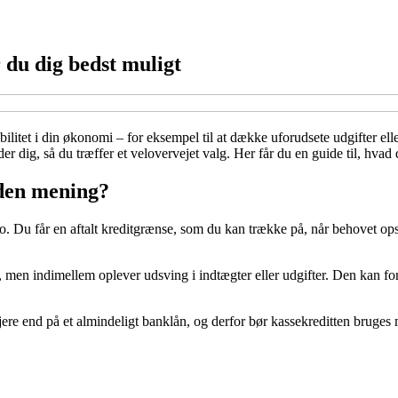
 du dig bedst muligt
ibilitet i din økonomi – for eksempel til at dække uforudsete udgifter e
er dig, så du træffer et velovervejet valg. Her får du en guide til, hvad
 den mening?
to. Du får en aftalt kreditgrænse, som du kan trække på, når behovet opst
 men indimellem oplever udsving i indtægter eller udgifter. Den kan fo
højere end på et almindeligt banklån, og derfor bør kassekreditten bruge