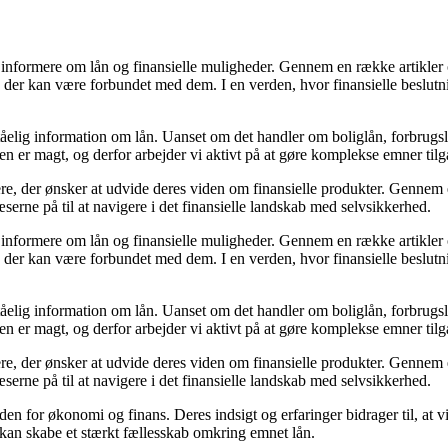
og informere om lån og finansielle muligheder. Gennem en række artikler
, der kan være forbundet med dem. I en verden, hvor finansielle beslut
lig information om lån. Uanset om det handler om boliglån, forbrugslån e
den er magt, og derfor arbejder vi aktivt på at gøre komplekse emner tilg
ere, der ønsker at udvide deres viden om finansielle produkter. Gennem
serne på til at navigere i det finansielle landskab med selvsikkerhed.
og informere om lån og finansielle muligheder. Gennem en række artikler
, der kan være forbundet med dem. I en verden, hvor finansielle beslut
lig information om lån. Uanset om det handler om boliglån, forbrugslån e
den er magt, og derfor arbejder vi aktivt på at gøre komplekse emner tilg
ere, der ønsker at udvide deres viden om finansielle produkter. Gennem
serne på til at navigere i det finansielle landskab med selvsikkerhed.
nden for økonomi og finans. Deres indsigt og erfaringer bidrager til, at
n kan skabe et stærkt fællesskab omkring emnet lån.