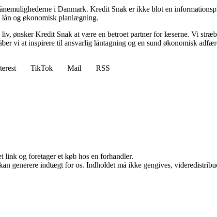
r lånemulighederne i Danmark. Kredit Snak er ikke blot en informationsp
om lån og økonomisk planlægning.
liv, ønsker Kredit Snak at være en betroet partner for læserne. Vi stræb
r vi at inspirere til ansvarlig låntagning og en sund økonomisk adfær
terest
TikTok
Mail
RSS
t link og foretager et køb hos en forhandler.
 kan generere indtægt for os. Indholdet må ikke gengives, videredistribue